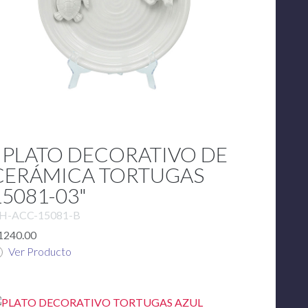
" PLATO DECORATIVO DE
CERÁMICA TORTUGAS
15081-03"
H-ACC-15081-B
1240.00
Ver Producto