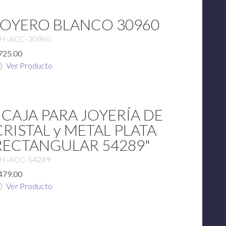
JOYERO BLANCO 30960
H-ACC-30960
725.00
Ver Producto
" CAJA PARA JOYERÍA DE
CRISTAL y METAL PLATA
RECTANGULAR 54289"
H-ACC-54289
479.00
Ver Producto