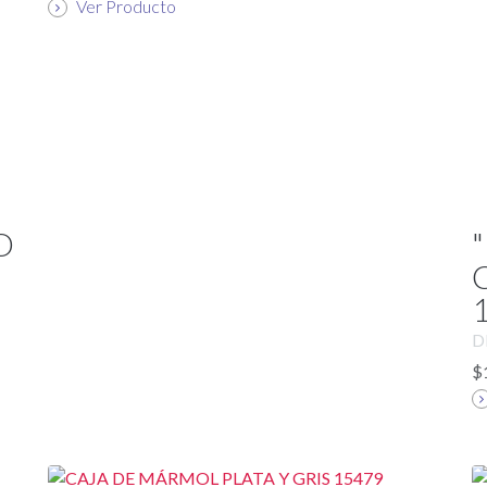
Ver Producto
O
D
$