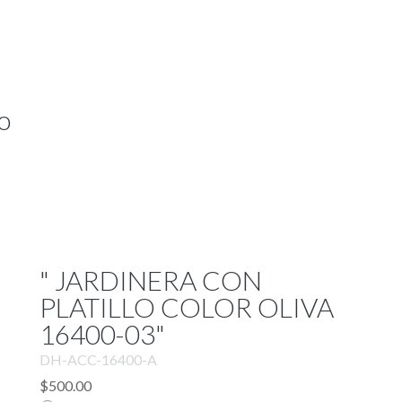
o
" JARDINERA CON
PLATILLO COLOR OLIVA
16400-03"
DH-ACC-16400-A
$500.00