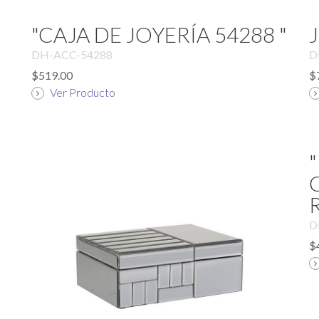
"CAJA DE JOYERÍA 54288 "
DH-ACC-54288
D
$519.00
$
Ver Producto
D
$