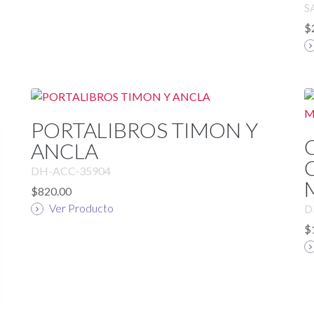
S
$
PORTALIBROS TIMON Y
ANCLA
DH-ACC-35904
$820.00
Ver Producto
D
$