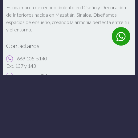
Es una marca de reconocimiento en Diseño y Decoración
de Interiores nacida en Mazatlán, Sinaloa. Diseñamos
espacios de ensueño, creando la armonía perfecta entre tu
y el entorno.
Contáctanos
669 105-5140
Ext. 137 y 143
gerenciadh@dues.com.mx
Av. Dr. Carlos Canseco No. 651 Mazatlán, Sinaloa,
México 82127.
Abrir Google Maps
Conéctate