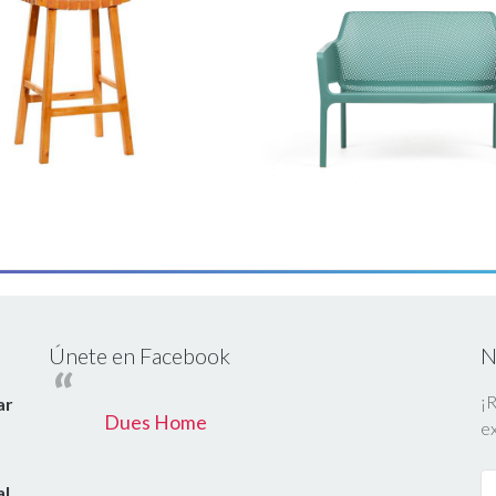
Únete en Facebook
N
¡R
ar
Dues Home
ex
al