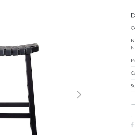
D
C
N
N
P
C
S