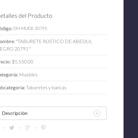
etalles del Producto
ódigo:
DH-MUEB-20791
ombre:
"TABURETE RÚSTICO DE ABEDUL
EGRO 20791 "
recio:
$5,550.00
ategoría:
Muebles
ubcategoría:
Taburetes y bancas
Descripción