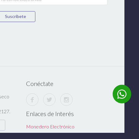
Suscríbete
Conéctate
nseco
,
2127.
Enlaces de Interés
Monedero Electrónico
Dues Textil