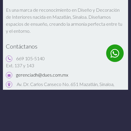
Es una marca de reconocimiento en Diseño y Decoración
de Interiores nacida en Mazatlán, Sinaloa. Diseñamos
espacios de ensueño, creando la armonía perfecta entre tu
y el entorno.
Contáctanos
669 105-5140
Ext. 137 y 143
gerenciadh@dues.com.mx
Av. Dr. Carlos Canseco No. 651 Mazatlán, Sinaloa,
México 82127.
Abrir Google Maps
Conéctate