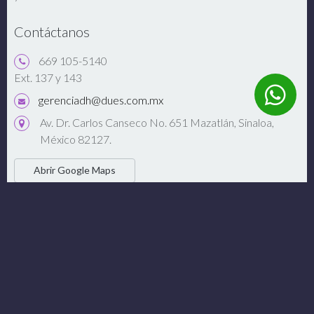
Contáctanos
669 105-5140
Ext. 137 y 143
gerenciadh@dues.com.mx
Av. Dr. Carlos Canseco No. 651 Mazatlán, Sinaloa,
México 82127.
Abrir Google Maps
Conéctate
Enlaces de Interés
Monedero Electrónico