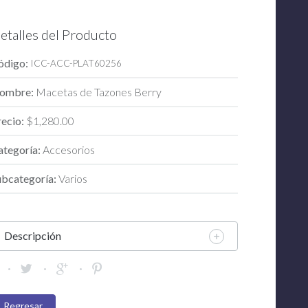
etalles del Producto
ódigo:
ICC-ACC-PLAT60256
ombre:
Macetas de Tazones Berry
recio:
$1,280.00
ategoría:
Accesorios
ubcategoría:
Varios
Descripción
Regresar