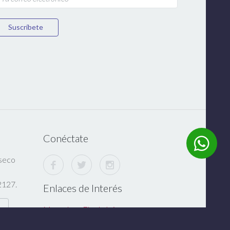
Suscríbete
Conéctate
nseco
,
2127.
Enlaces de Interés
Monedero Electrónico
Dues Textil