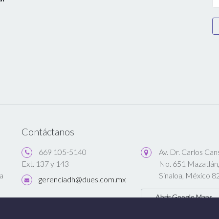
Contáctanos
669 105-5140
Av. Dr. Carlos Ca
No. 651 Mazatlán
Ext. 137 y 143
a
Sinaloa, México 8
gerenciadh@dues.com.mx
Abrir Google Maps