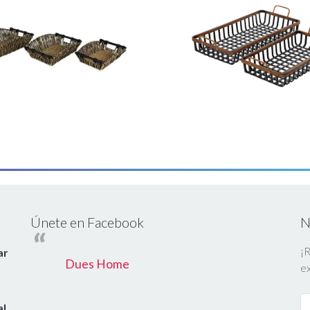
Únete en Facebook
N
¡R
ar
Dues Home
ex
al