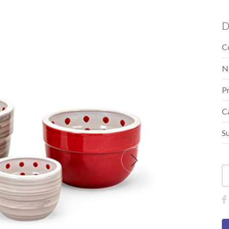
D
C
N
P
C
S