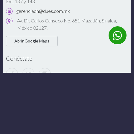
Ext. 137 y 143
gerenciadh@dues.com.mx
Av. Dr. Carlos Canseco No. 651 Mazatlán, Sinaloa,
México 82127.
Abrir Google Maps
Conéctate
Enlaces de Interés
Monedero Electrónico
Dues Textil
© 2026 Dues Textil SA de CV. Derechos Reservados. //