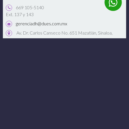
669 105-5140
Ext. 137 y 143
gerenciadh@dues.com.mx
Av. Dr. Carlos Canseco No. 651 Mazatlán, Sinaloa,
México 82127.
Abrir Google Maps
Conéctate
Enlaces de Interés
Monedero Electrónico
Dues Textil