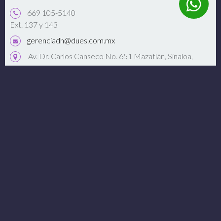
669 105-5140
Ext. 137 y 143
gerenciadh@dues.com.mx
Av. Dr. Carlos Canseco No. 651 Mazatlán, Sinaloa,
México 82127.
Abrir Google Maps
Conéctate
Enlaces de Interés
Monedero Electrónico
Dues Textil