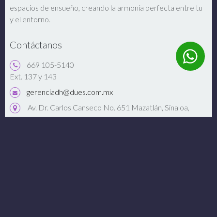
espacios de ensueño, creando la armonía perfecta entre tu
y el entorno.
Contáctanos
669 105-5140
Ext. 137 y 143
gerenciadh@dues.com.mx
Av. Dr. Carlos Canseco No. 651 Mazatlán, Sinaloa,
México 82127.
Abrir Google Maps
Conéctate
Enlaces de Interés