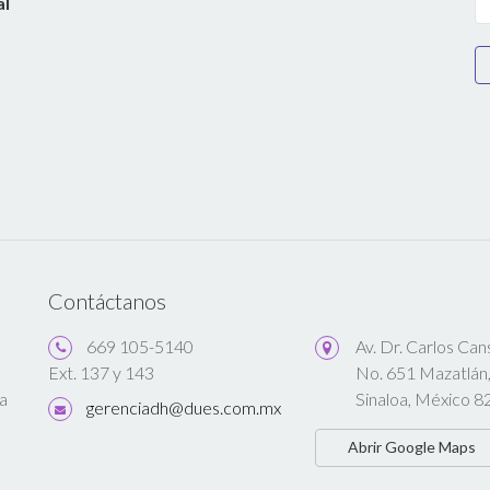
al
Contáctanos
669 105-5140
Av. Dr. Carlos Ca
No. 651 Mazatlán
Ext. 137 y 143
a
Sinaloa, México 8
gerenciadh@dues.com.mx
Abrir Google Maps