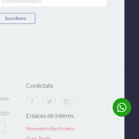
Suscríbete
Conéctate
nseco
,
2127.
Enlaces de Interés
Monedero Electrónico
Dues Textil