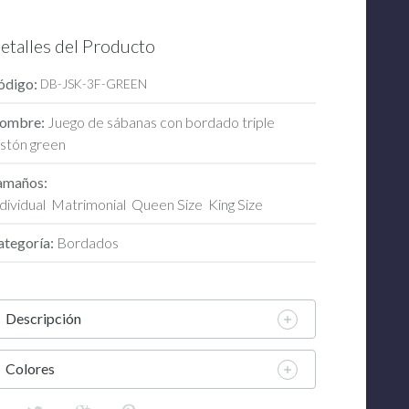
etalles del Producto
ódigo:
DB-JSK-3F-GREEN
ombre:
Juego de sábanas con bordado triple
estón green
amaños:
dividual
Matrimonial
Queen Size
King Size
ategoría:
Bordados
Descripción
Colores