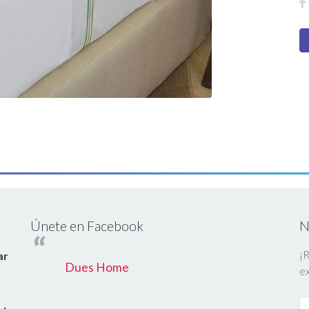
Únete en Facebook
N
¡R
ar
Dues Home
ex