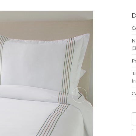
D
C
N
C
P
T
In
C