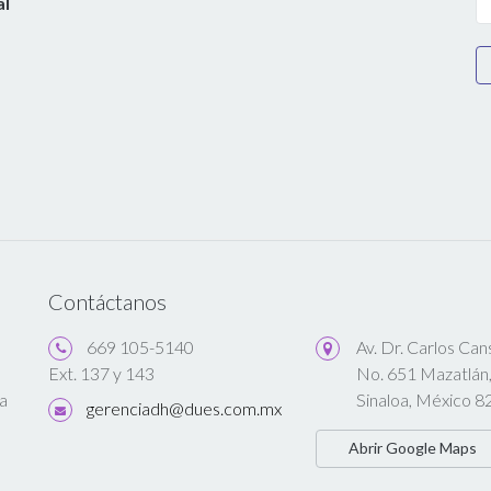
al
Contáctanos
669 105-5140
Av. Dr. Carlos Ca
No. 651 Mazatlán
Ext. 137 y 143
a
Sinaloa, México 8
gerenciadh@dues.com.mx
Abrir Google Maps