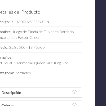
etalles del Producto
ódigo:
DH-JGODUV5FES-GREEN
ombre:
Juego de Funda de Duvet en Bordado
inco Líneas Festón Green
recio:
$2,856.00 - $3,765.00
amaños:
dividual
Matrimonial
Queen Size
King Size
ategoría:
Bordados
Descripción
Colores