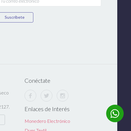
Suscríbete
Conéctate
nseco
,
2127.
Enlaces de Interés
Monedero Electrónico
Dues Textil