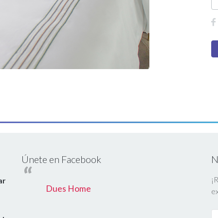
Únete en Facebook
N
¡R
ar
Dues Home
ex